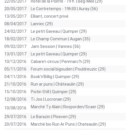
22/05/2017
Hôtel de la Pointe - 19 h | Beg-Meil (29)
20/05/2017
Le Contretemps - 19h30 | Auray (56)
13/05/2017
Elliant, concert privé
08/04/2017
Lanriec (29)
24/02/2017
Le petit Gaveau | Quimper (29)
18/02/2017
Le Champ Commun | Augan (35)
09/02/2017
Jam Session | Vannes (56)
13/01/2017
Le petit Gaveau | Quimper (29)
10/12/2016
Cabaret-circus | Penmarc'h (29)
05/11/2016
Forum social bigouden | Pouldreuzic (29)
04/11/2016
Book'n'Billig | Quimper (29)
21/10/2016
Run ar puns | Châteaulin (29)
15/10/2016
Poitin Still | Quimper (29)
12/08/2016
Ti Jos | Locronan (29)
Marché Ty Alain | Rosporden/Scaer (29)
10/08/2016
29/07/2016
Le Barazin | Ploeven (29)
20/07/2016
Marché bio Run Ar Puns | Chateaulin (29)