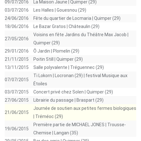
09/07/2016
La Maison Jaune | Quimper (29)
03/07/2016
Les Halles | Gouesnou (29)
24/06/2016
Fête du quartier de Locmaria | Quimper (29)
18/06/2016
Le Bazar Gratos | Châteaulin (29)
Voisins en fête Jardins du Théâtre Max Jacob |
27/05/2016
Quimper (29)
29/01/2016
Ô Jardin | Plomelin (29)
21/11/2015
Poitin Still | Quimper (29)
13/11/2015
Salle polyvalente | Tréguennec (29)
Ti Lokorn | Locronan (29) | festival Musique aux
07/07/2015
Étoiles
03/07/2015
Concert privé chez Solen | Quimper (29)
27/06/2015
Librairie du passage | Braspart (29)
Journée de soutien aux petites fermes biologiques
21/06/2015
| Tréméoc (29)
Première partie de MICHAEL JONES | Trousse-
19/06/2015
Chemise | Langan (35)
29/05/2015
Bar des amis | Quimper (29)