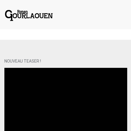
Renan Roland Ronand Gourlawen Gourlaen Goulaouen Gurlaouen
NOUVEAU TEASER !